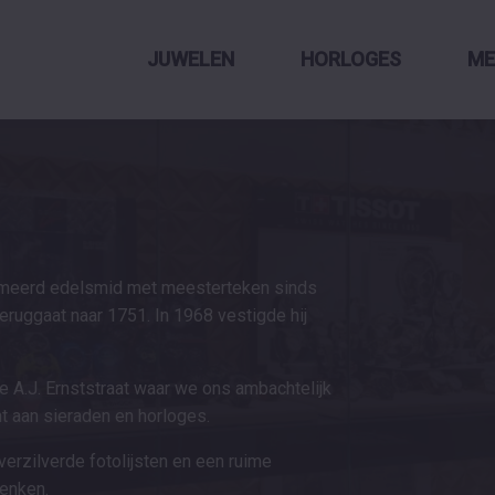
JUWELEN
HORLOGES
ME
omeerd edelsmid met meesterteken sinds
eruggaat naar 1751. In 1968 vestigde hij
e A.J. Ernststraat waar we ons ambachtelijk
t aan sieraden en horloges.
verzilverde fotolijsten en een ruime
henken.