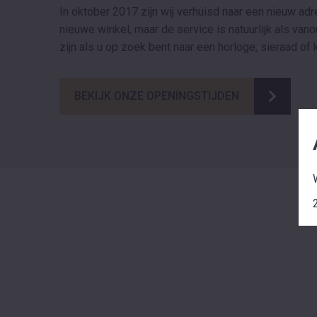
In oktober 2017 zijn wij verhuisd naar een nieuw adr
nieuwe winkel, maar de service is natuurlijk als van
zijn als u op zoek bent naar een horloge, sieraad of 
BEKIJK ONZE OPENINGSTIJDEN