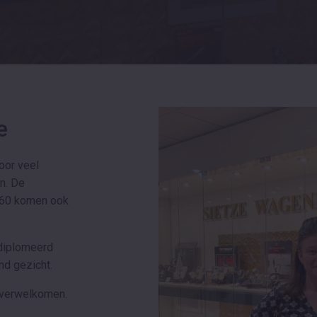
e
oor veel
n. De
 ‘60 komen ook
ediplomeerd
nd gezicht.
l verwelkomen.