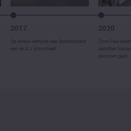
2017
2020
De winkel verhuist naar Buitenveldert
Zoon Paul neemt
aan de A.J. Ernststraat.
oprichter Sietz
pensioen gaat.