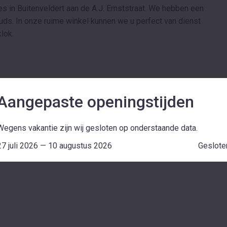
es in Buitenveldert aan de A.J. Ernststraat. We hebben een
ouds. In onze ruime winkel kunnen we u perfect van dienst
klok.
Aangepaste openingstijden
Wegens vakantie zijn wij gesloten op onderstaande data.
27 juli 2026 — 10 augustus 2026
Geslote