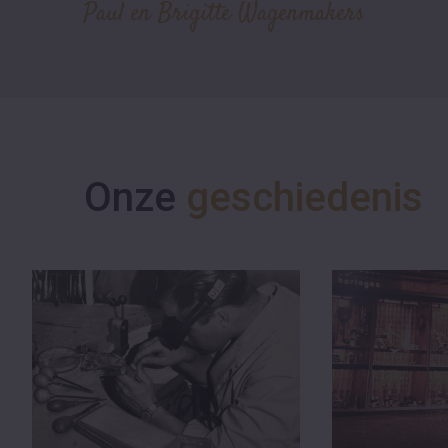
Paul en Brigitte Wagenmakers
Onze
geschiedenis