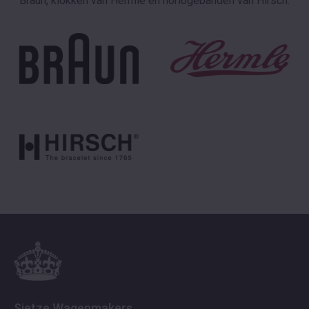
Braun, klokken van Hermle en horlogebanden van Hirsch.
Sietze Wagenmakers